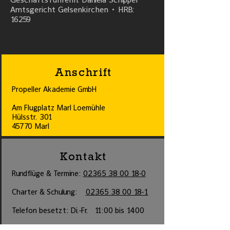
Amtsgericht Gelsenkirchen • HRB:
16259
Anschrift
Propeller Akademie GmbH
Am Flugplatz Marl Loemühle
Hülsstr. 301
45770 Marl
Kontakt
Rundflüge & Termine:
02365 38 00 18-0
Charter & Schulung:
02365 38 00 18-1
Telefon besetzt: Di.-Fr. 11:00 bis 14:00
kontakt@propeller-akademie.de