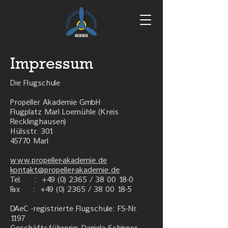
Impressum
Die Flugschule
Propeller Akademie GmbH
Flugplatz Marl Loemühle (Kreis
Recklinghausen)
Hülsstr. 301
45770 Marl
www.propeller-akademie.de
kontakt@propeller-akademie.de
Tel. :
+49 (0) 2365
/
38 00 18-0
Fax :
+49 (0) 2365
/
38 00 18-5
DAeC -registrierte Flugschule: FS-Nr.
1197
Geschäftsführerin: Daniela Schipper