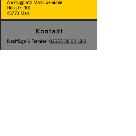
Am Flugplatz Marl Loemühle
Hülsstr. 301
45770 Marl
Kontakt
Rundflüge & Termine:
02365 38 00 18-0
Charter & Schulung:
02365 38 00 18-1
Telefon besetzt: Di.-Fr. 11:00 bis 14:00
kontakt@propeller-akademie.de
Bürozeiten
Wir sind oft in der Luft, deshalb ist es uns
nicht immer möglich zu festen Zeiten im
Büro zu sein. Bitte vereinbaren Sie deshalb
auch für Ihre Gutscheinabholung einen
Termin!
Für Fragen über Gutscheine und Rundflüge
erreichen Sie uns am besten Dienstags bis